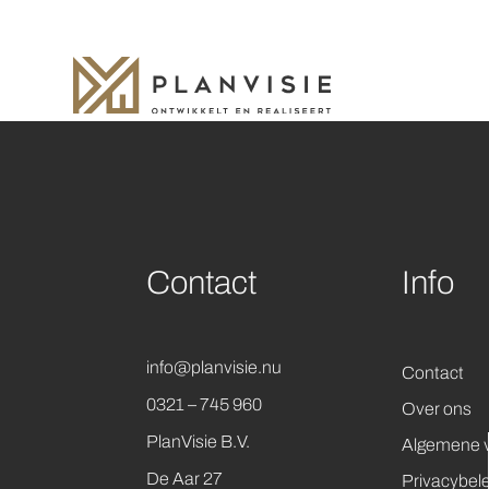
Contact
Info
info@planvisie.nu
Contact
0321 – 745 960
Over ons
PlanVisie B.V.
Algemene 
De Aar 27
Privacybele