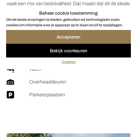
bereikbaar voor zowel klanten, leveranciers als
medewerkers. In de directe omgeving vind je bovendien
Beheer cookie toestemming
vaak een mix van bedrijvigheid. Dat maakt dat dit de ideale
Om de beste ervaringen te bieden, gebruiken wij technologieën zoals
plek is om jouw onderneming te starten of uit te breiden.
cookies om informatie over je apparaat op te slaan en/of te raadplegen.
Accepteren
Aanwezige faciliteiten
Bekijk voorkeuren
Cookies
Krachtstroom
Water
Overheaddeuren
Parkeerplaatsen