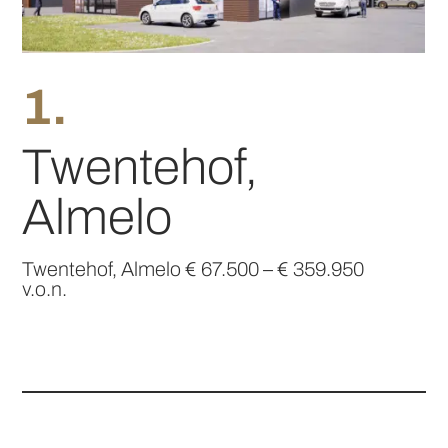
Twentehof,
Almelo
Twentehof, Almelo € 67.500 – € 359.950
v.o.n.